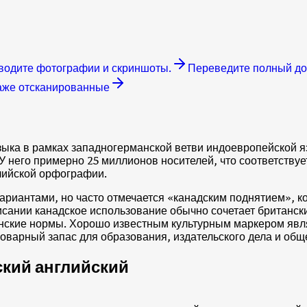
водите фотографии и скриншоты.
Переведите полный док
аже отсканированные
зыка в рамках западногерманской ветви индоевропейской яз
У него примерно 25 миллионов носителей, что соответству
лийской орфографии.
иантами, но часто отмечается «канадским поднятием», когда
исании канадское использование обычно сочетает британск
иканские нормы. Хорошо известным культурным маркером яв
оварный запас для образования, издательского дела и общ
ский английский