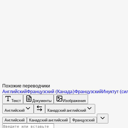
Похожие переводчики
Английский
Французский (Канада)
Французский
Инуктут (си
Текст
Документы
Изображения
Английский
Канадский английский
Английский
Канадский английский
Французский