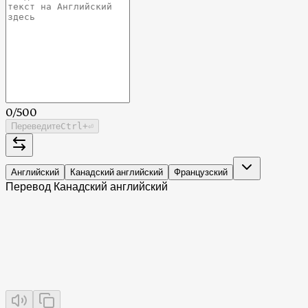
0
/
500
Переведите
Ctrl
+⏎
Английский
Канадский английский
Французский
Перевод Канадский английский