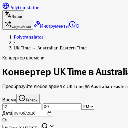
Polytranslator
Языки
Инструменты
О
Случайный
Polytranslator
/
UK Time → Australian Eastern Time
Конвертер времени
Конвертер UK Time в Australi
Преобразуйте любое время с UK Time до Australian Easter
Время
Теперь
:
Дата
От