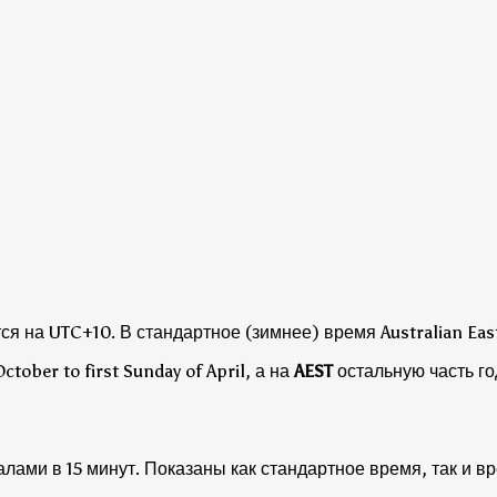
тся на UTC+10.
В стандартное (зимнее) время Australian East
October to first Sunday of April, а на
AEST
остальную часть го
алами в 15 минут. Показаны как стандартное время, так и в