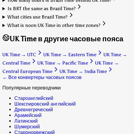
How many hours is Brazil Time behind UK Time?
Is BRT the same as Brazil Time?
What cities use Brazil Time?
What is noon UK Time in other time zones?
UK Time в другие часовые пояса
UK Time
→
UTC
UK Time
→
Eastern Time
UK Time
→
Central Time
UK Time
→
Pacific Time
UK Time
→
Central European Time
UK Time
→
India Time
← Все конвертеры часовых поясов
Популярные переводчики
Староанглийский
Шекспировский английский
Древнегреческий
Арамейский
Латинский
Шумерский
Старонорвежский