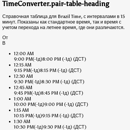
TimeConverter.pair-table-heading
Справочная таблица для Brazil Time, с интервалами в 15
минут. Показаны как стандартное время, так и время с
учетом перехода на летнее время, где они различаются.
От
В
12:00 AM
9:00 PM
(-1д)
8:00 PM
(-1д)
(ДСТ)
12:15 AM
9:15 PM
(-1д)
8:15 PM
(-1д)
(ДСТ)
12:30 AM
9:30 PM
(-1д)
8:30 PM
(-1д)
(ДСТ)
12:45 AM
9:45 PM
(-1д)
8:45 PM
(-1д)
(ДСТ)
1:00 AM
10:00 PM
(-1д)
9:00 PM
(-1д)
(ДСТ)
1:15 AM
10:15 PM
(-1д)
9:15 PM
(-1д)
(ДСТ)
1:30 AM
10:30 PM
(-1д)
9:30 PM
(-1д)
(ДСТ)