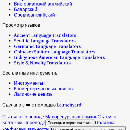
Викторианский английский
Баварский
Среднеанглийский
Просмотр языков
Ancient Language Translators
Semitic Language Translators
Germanic Language Translators
Chinese (Sinitic) Language Translators
Indigenous American Language Translators
Style & Novelty Translators
Бесплатные инструменты
Инструменты
Конвертер часовых поясов
Латинские девизы
Сделано с ❤️ с помощью
Launchyard
Статья о Переводе Малоресурсных Языков
Статья о
Коптском Переводе
Политика
Помощь и обратная связь
конфиденциальности
Не продавайте мою личную информацию