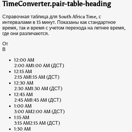
TimeConverter.pair-table-heading
Справочная таблица для South Africa Time, с
интервалами в 15 минут. Показаны как стандартное
время, так и время с учетом перехода на летнее время,
где они различаются.
От
В
12:00 AM
2:00 AM
1:00 AM
(ДСТ)
12:15 AM
2:15 AM
1:15 AM
(ДСТ)
12:30 AM
2:30 AM
1:30 AM
(ДСТ)
12:45 AM
2:45 AM
1:45 AM
(ДСТ)
1:00 AM
3:00 AM
2:00 AM
(ДСТ)
1:15 AM
3:15 AM
2:15 AM
(ДСТ)
1:30 AM