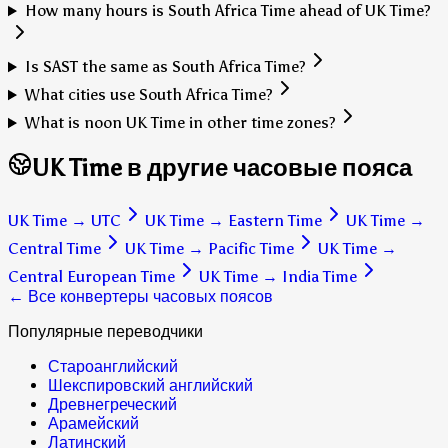
How many hours is South Africa Time ahead of UK Time?
Is SAST the same as South Africa Time?
What cities use South Africa Time?
What is noon UK Time in other time zones?
UK Time в другие часовые пояса
UK Time
→
UTC
UK Time
→
Eastern Time
UK Time
→
Central Time
UK Time
→
Pacific Time
UK Time
→
Central European Time
UK Time
→
India Time
← Все конвертеры часовых поясов
Популярные переводчики
Староанглийский
Шекспировский английский
Древнегреческий
Арамейский
Латинский