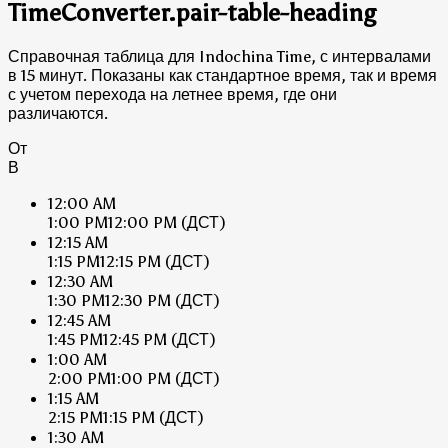
TimeConverter.pair-table-heading
Справочная таблица для Indochina Time, с интервалами
в 15 минут. Показаны как стандартное время, так и время
с учетом перехода на летнее время, где они
различаются.
От
В
12:00 AM
1:00 PM
12:00 PM
(ДСТ)
12:15 AM
1:15 PM
12:15 PM
(ДСТ)
12:30 AM
1:30 PM
12:30 PM
(ДСТ)
12:45 AM
1:45 PM
12:45 PM
(ДСТ)
1:00 AM
2:00 PM
1:00 PM
(ДСТ)
1:15 AM
2:15 PM
1:15 PM
(ДСТ)
1:30 AM