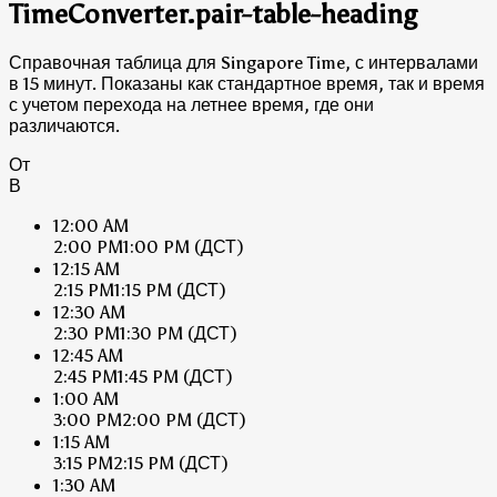
TimeConverter.pair-table-heading
Справочная таблица для Singapore Time, с интервалами
в 15 минут. Показаны как стандартное время, так и время
с учетом перехода на летнее время, где они
различаются.
От
В
12:00 AM
2:00 PM
1:00 PM
(ДСТ)
12:15 AM
2:15 PM
1:15 PM
(ДСТ)
12:30 AM
2:30 PM
1:30 PM
(ДСТ)
12:45 AM
2:45 PM
1:45 PM
(ДСТ)
1:00 AM
3:00 PM
2:00 PM
(ДСТ)
1:15 AM
3:15 PM
2:15 PM
(ДСТ)
1:30 AM