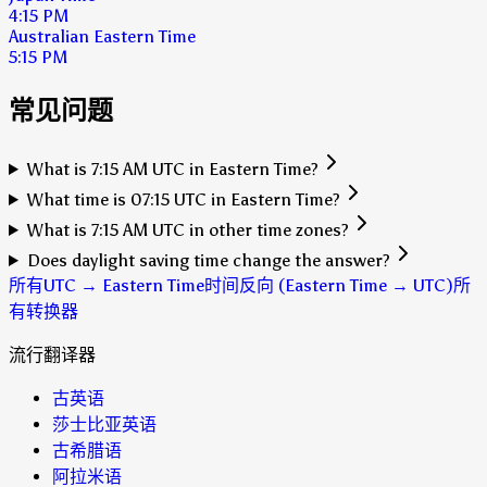
4:15 PM
Australian Eastern Time
5:15 PM
常见问题
What is 7:15 AM UTC in Eastern Time?
What time is 07:15 UTC in Eastern Time?
What is 7:15 AM UTC in other time zones?
Does daylight saving time change the answer?
所有UTC → Eastern Time时间
反向 (Eastern Time → UTC)
所
有转换器
流行翻译器
古英语
莎士比亚英语
古希腊语
阿拉米语