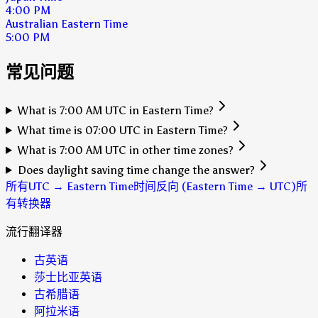
4:00 PM
Australian Eastern Time
5:00 PM
常见问题
What is 7:00 AM UTC in Eastern Time?
What time is 07:00 UTC in Eastern Time?
What is 7:00 AM UTC in other time zones?
Does daylight saving time change the answer?
所有UTC → Eastern Time时间
反向 (Eastern Time → UTC)
所
有转换器
流行翻译器
古英语
莎士比亚英语
古希腊语
阿拉米语