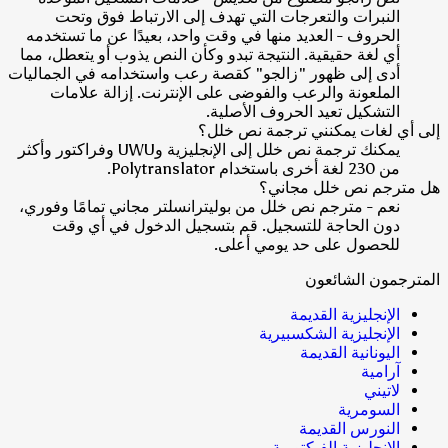
النبرات والتعرجات التي تهدف إلى الارتباط فوق وتحت
الحروف - العديد منها في وقت واحد، بعيدًا عن ما تستخدمه
أي لغة حقيقية. النتيجة تبدو وكأن النص يذوب أو يتعطل، مما
أدى إلى ظهور "زالجو" كقصة رعب واستخدامه في الجماليات
الملعونة والرعب والفوضى على الإنترنت. إزالة علامات
التشكيل تعيد الحروف الأصلية.
إلى أي لغات يمكنني ترجمة نص خلل؟
يمكنك ترجمة نص خلل إلى الإنجليزية وUWU وفراكتور وأكثر
من 230 لغة أخرى باستخدام Polytranslator.
هل مترجم نص خلل مجاني؟
نعم - مترجم نص خلل من بوليترانسلتر مجاني تمامًا وفوري،
دون الحاجة للتسجيل. قم بتسجيل الدخول في أي وقت
للحصول على حد يومي أعلى.
المترجمون الشائعون
الإنجليزية القديمة
الإنجليزية الشكسبيرية
اليونانية القديمة
آرامية
لاتيني
السومرية
النورس القديمة
الإنجليزية الفيكتورية