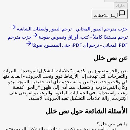
شارك
أرسل ملاحظات
جرّب مترجم الصور المجاني - ترجم الصور ولقطات الشاشة
ترجم مستندًا كاملاً - كتب، أوراق ونصوص طويلة
جرّب مترجم
PDF المجاني - ترجم أي PDF، حتى الممسوح ضوئيًا
عن نص خلل
نص زالجو مصنوع من تكديس "علامات التشكيل الموحدة" - النبرات
والتعرجات التي تهدف إلى الارتباط فوق وتحت الحروف - العديد منها
في وقت واحد، بعيدًا عن ما تستخدمه أي لغة حقيقية. النتيجة تبدو
وكأن النص يذوب أو يتعطل، مما أدى إلى ظهور "زالجو" كقصة
رعب واستخدامه في الجماليات الملعونة والرعب والفوضى على
الإنترنت. إزالة علامات التشكيل تعيد الحروف الأصلية.
الأسئلة الشائعة حول نص خلل
ما هي نص خلل؟
نص زالجو مصنوع من تكديس "علامات التشكيل الموحدة" -