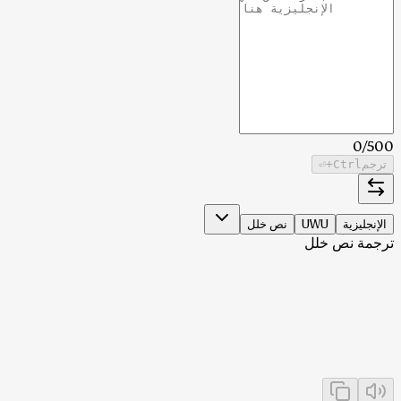
0
/
500
ترجم
Ctrl
+⏎
الإنجليزية
UWU
نص خلل
ترجمة نص خلل