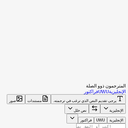
المترجمون ذوو الصلة
الإنجليزية
UWU
فراكتور
يرجى تقديم النص الذي ترغب في ترجمته.
مستندات
صور
الإنجليزية
نص خلل
الإنجليزية
UWU
فراكتور