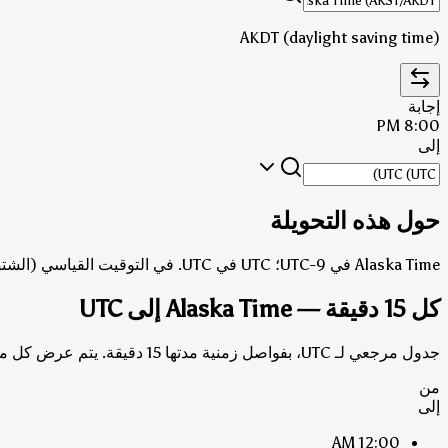
AKDT (daylight saving time)
إجابة
8:00 PM
إلى
حول هذه التحويلة
Alaska Time في UTC-9؛ UTC في UTC.
في التوقيت القياسي (الشتوي)، UTC هو 9 ساعات متقدمة me
كل 15 دقيقة — Alaska Time إلى UTC
جدول مرجعي لـ UTC، بفواصل زمنية مدتها 15 دقيقة. يتم عرض كل من الإجابات بتوقيت القياسي وتوقيت التوفير الضوئي حيثما تختلف.
من
إلى
12:00 AM