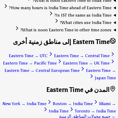
What is noon Eastern Time in India Time?
How many hours is India Time ahead of Eastern Time?
Is IST the same as India Time?
What cities use India Time?
What is noon Eastern Time in other time zones?
Eastern Time إلى مناطق زمنية أخرى
Eastern Time
→
UTC
Eastern Time
→
Central Time
Eastern Time
→
Pacific Time
Eastern Time
→
UK Time
Eastern Time
→
Central European Time
Eastern Time
→
Japan Time
المدن في Eastern Time
New York
→
India Time
Boston
→
India Time
Miami
→
India Time
Toronto
→
India Time
← جميع محولات المناطق الزمنية