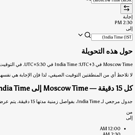
إجابة
2:30 PM
إلى
حول هذه التحويلة
Moscow Time في UTC+3؛ India Time في UTC+5:30.
في التوقيت القياسي (الشتوي)، 
لا تلاحظ أي من المنطقتين التوقيت الصيفي، لذا فإن الإجابة هي نفسها
كل 15 دقيقة — Moscow Time إلى India Time
جدول مرجعي لـ India Time، بفواصل زمنية مدتها 15 دقيقة. يتم عرض كل من الإجابات بتوقيت القياسي وتوقيت التوفير الضوئي حيثما تختلف.
من
إلى
12:00 AM
2:30 AM