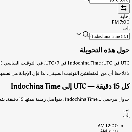
إجابة
7:00 PM
إلى
حول هذه التحويلة
UTC في UTC؛ Indochina Time في UTC+7.
في التوقيت القياسي (الشتوي)، Indochina Time هو 
لا تلاحظ أي من المنطقتين التوقيت الصيفي، لذا فإن الإجابة هي نفسها
كل 15 دقيقة — UTC إلى Indochina Time
جدول مرجعي لـ Indochina Time، بفواصل زمنية مدتها 15 دقيقة. يتم عرض كل من الإجابات بتوقيت القياسي وتوقيت التوفير الضوئي حيثما تختلف.
من
إلى
12:00 AM
7:00 AM