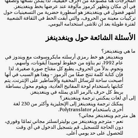
المخرجات هنا مصنوعة من أحرف حقيقية، لذا يمكن نسخها ولصقها
في أي مكان وتظهر كرموز مألوفة عند عرضها بخط وينغدينغز.
أشهر فضول في وينغدينغز هو أسطورة حضرية من التسعينيات حول
تركيبات معينة من الحروف، والتي أبقت الخط في الثقافة الشعبية
لفترة طويلة بعد أن تلاشى استخدامه اليومي.
الأسئلة الشائعة حول وينغدينغز
ما هي وينغدينغز؟
وينغدينغز هو خط رمزي أرسلته مايكروسوفت مع ويندوز في
عام 1992، تم بناؤه من خطوط لوسيدا أيقونات، وأسهم،
ونجوم. بدلاً من الحروف، يطبع كل مفتاح صورة صغيرة، لذا
فإن كتابة كلمة تنتج صفًا من الرموز - وهذا هو السبب في أنها
أصبحت ساحة للرسائل المخفية والأساطير على الإنترنت. يتم
كتابتها باستخدام لوحة المفاتيح العادية، ويقوم محول ببساطة
بربط كل حرف بالرمز الذي يمثله في وينغدينغز.
إلى أي لغات يمكنني ترجمة وينغدينغز؟
يمكنك ترجمة وينغدينغز إلى الإنجليزية وأكثر من 230 لغة
أخرى باستخدام Polytranslator.
هل مترجم وينغدينغز مجاني؟
نعم - مترجم وينغدينغز من بوليترانسلتر مجاني تمامًا وفوري،
دون الحاجة للتسجيل. قم بتسجيل الدخول في أي وقت
للحصول على حد يومي أعلى.