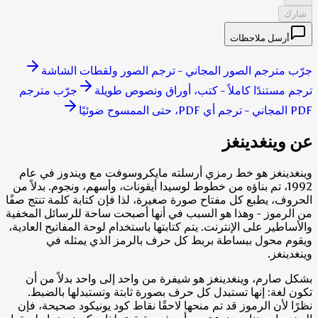
شارك
أرسل ملاحظات
جرّب مترجم الصور المجاني - ترجم الصور ولقطات الشاشة
ترجم مستندًا كاملاً - كتب، أوراق ونصوص طويلة
جرّب مترجم
PDF المجاني - ترجم أي PDF، حتى الممسوح ضوئيًا
عن وينغدينغز
وينغدينغز هو خط رمزي أرسلته مايكروسوفت مع ويندوز في عام
1992، تم بناؤه من خطوط لوسيدا أيقونات، وأسهم، ونجوم. بدلاً من
الحروف، يطبع كل مفتاح صورة صغيرة، لذا فإن كتابة كلمة تنتج صفًا
من الرموز - وهذا هو السبب في أنها أصبحت ساحة للرسائل المخفية
والأساطير على الإنترنت. يتم كتابتها باستخدام لوحة المفاتيح العادية،
ويقوم محول ببساطة بربط كل حرف بالرمز الذي يمثله في
وينغدينغز.
بشكل صارم، وينغدينغز هو شيفرة من واحد إلى واحد بدلاً من أن
تكون لغة: إنها تستبدل كل حرف بصورة ثابتة وتستبدلها بالضبط.
نظرًا لأن الرموز قد تم منحها لاحقًا نقاط كود يونيكود صحيحة، فإن