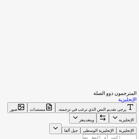
المترجمون ذوو الصلة
الإنجليزية
يرجى تقديم النص الذي ترغب في ترجمته.
مستندات
صور
الإنجليزية
وينغدينغز
الإنجليزية
الإنجليزية الوسطى
جيل ألفا