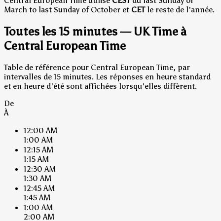
Central European Time utilise
CEST
du last Sunday of
March to last Sunday of October et
CET
le reste de l'année.
Toutes les 15 minutes — UK Time à
Central European Time
Table de référence pour Central European Time, par
intervalles de 15 minutes. Les réponses en heure standard
et en heure d'été sont affichées lorsqu'elles diffèrent.
De
À
12:00 AM
1:00 AM
12:15 AM
1:15 AM
12:30 AM
1:30 AM
12:45 AM
1:45 AM
1:00 AM
2:00 AM