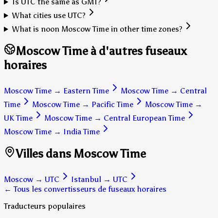
Is UTC the same as GMT?
What cities use UTC?
What is noon Moscow Time in other time zones?
Moscow Time à d'autres fuseaux
horaires
Moscow Time
→
Eastern Time
Moscow Time
→
Central
Time
Moscow Time
→
Pacific Time
Moscow Time
→
UK Time
Moscow Time
→
Central European Time
Moscow Time
→
India Time
Villes dans Moscow Time
Moscow
→
UTC
Istanbul
→
UTC
← Tous les convertisseurs de fuseaux horaires
Traducteurs populaires