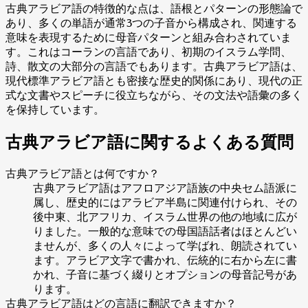
古典アラビア語の特徴的な点は、語根とパターンの形態論で
あり、多くの単語が通常3つの子音から構成され、関連する
意味を表現するために母音パターンと組み合わされていま
す。これはコーランの言語であり、初期のイスラム学問、
詩、散文の大部分の言語でもあります。古典アラビア語は、
現代標準アラビア語とも密接な歴史的関係にあり、現代の正
式な文書やスピーチに役立ちながら、その文法や語彙の多く
を保持しています。
古典アラビア語に関するよくある質問
古典アラビア語とは何ですか？
古典アラビア語はアフロアジア語族の中央セム語派に
属し、歴史的にはアラビア半島に関連付けられ、その
後中東、北アフリカ、イスラム世界の他の地域に広が
りました。一般的な意味での母国語話者はほとんどい
ませんが、多くの人々によって学ばれ、朗読されてい
ます。アラビア文字で書かれ、伝統的に右から左に書
かれ、子音に基づく綴りとオプションの母音記号があ
ります。
古典アラビア語はどの言語に翻訳できますか？