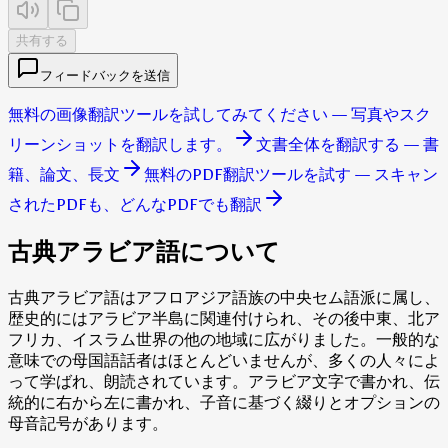
共有する
フィードバックを送信
無料の画像翻訳ツールを試してみてください — 写真やスク
リーンショットを翻訳します。
文書全体を翻訳する — 書
籍、論文、長文
無料のPDF翻訳ツールを試す — スキャン
されたPDFも、どんなPDFでも翻訳
古典アラビア語について
古典アラビア語はアフロアジア語族の中央セム語派に属し、
歴史的にはアラビア半島に関連付けられ、その後中東、北ア
フリカ、イスラム世界の他の地域に広がりました。一般的な
意味での母国語話者はほとんどいませんが、多くの人々によ
って学ばれ、朗読されています。アラビア文字で書かれ、伝
統的に右から左に書かれ、子音に基づく綴りとオプションの
母音記号があります。