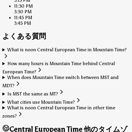
3:15 PM
11:30 PM
3:30 PM
11:45 PM
3:45 PM
よくある質問
What is noon Central European Time in Mountain Time?
How many hours is Mountain Time behind Central
European Time?
When does Mountain Time switch between MST and
MDT?
Is MST the same as MT?
What cities use Mountain Time?
What is noon Central European Time in other time
zones?
Central European Time 他のタイムゾ