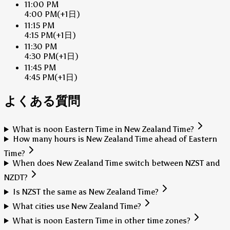
11:00 PM
4:00 PM
(+1日)
11:15 PM
4:15 PM
(+1日)
11:30 PM
4:30 PM
(+1日)
11:45 PM
4:45 PM
(+1日)
よくある質問
What is noon Eastern Time in New Zealand Time?
How many hours is New Zealand Time ahead of Eastern
Time?
When does New Zealand Time switch between NZST and
NZDT?
Is NZST the same as New Zealand Time?
What cities use New Zealand Time?
What is noon Eastern Time in other time zones?