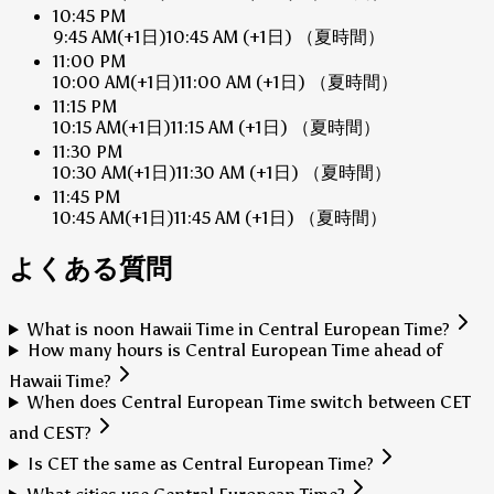
10:45 PM
9:45 AM
(+1日)
10:45 AM
(+1日)
（夏時間）
11:00 PM
10:00 AM
(+1日)
11:00 AM
(+1日)
（夏時間）
11:15 PM
10:15 AM
(+1日)
11:15 AM
(+1日)
（夏時間）
11:30 PM
10:30 AM
(+1日)
11:30 AM
(+1日)
（夏時間）
11:45 PM
10:45 AM
(+1日)
11:45 AM
(+1日)
（夏時間）
よくある質問
What is noon Hawaii Time in Central European Time?
How many hours is Central European Time ahead of
Hawaii Time?
When does Central European Time switch between CET
and CEST?
Is CET the same as Central European Time?