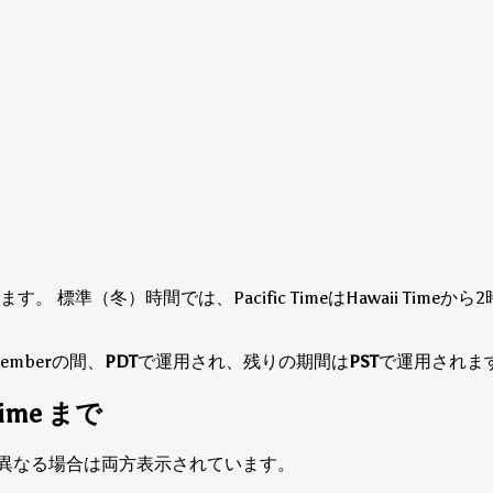
あります。
標準（冬）時間では、Pacific TimeはHawaii Tim
 Novemberの間、
PDT
で運用され、残りの期間は
PST
で運用されま
Time まで
回答が異なる場合は両方表示されています。