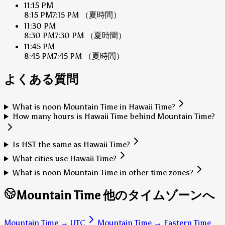
11:15 PM
8:15 PM
7:15 PM
（夏時間）
11:30 PM
8:30 PM
7:30 PM
（夏時間）
11:45 PM
8:45 PM
7:45 PM
（夏時間）
よくある質問
What is noon Mountain Time in Hawaii Time?
How many hours is Hawaii Time behind Mountain Time?
Is HST the same as Hawaii Time?
What cities use Hawaii Time?
What is noon Mountain Time in other time zones?
Mountain Time 他のタイムゾーンへ
Mountain Time
→
UTC
Mountain Time
→
Eastern Time