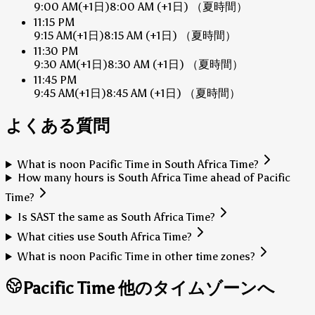
9:00 AM
(+1日)
8:00 AM
(+1日)
（夏時間）
11:15 PM
9:15 AM
(+1日)
8:15 AM
(+1日)
（夏時間）
11:30 PM
9:30 AM
(+1日)
8:30 AM
(+1日)
（夏時間）
11:45 PM
9:45 AM
(+1日)
8:45 AM
(+1日)
（夏時間）
よくある質問
What is noon Pacific Time in South Africa Time?
How many hours is South Africa Time ahead of Pacific
Time?
Is SAST the same as South Africa Time?
What cities use South Africa Time?
What is noon Pacific Time in other time zones?
Pacific Time 他のタイムゾーンへ