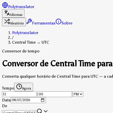
Polytranslator
Idiomas
Ferramentas
Sobre
Aleatório
Polytranslator
/
Central Time → UTC
Conversor de tempo
Conversor de Central Time par
Converta qualquer horário de Central Time para UTC — a cada
Tempo
Agora
:
Data
De