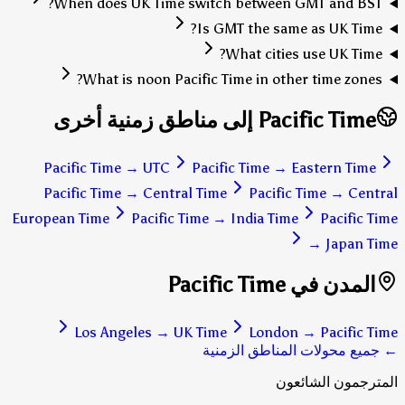
When does UK Time switch between GMT and BST?
Is GMT the same as UK Time?
What cities use UK Time?
What is noon Pacific Time in other time zones?
Pacific Time إلى مناطق زمنية أخرى
Pacific Time
→
UTC
Pacific Time
→
Eastern Time
Pacific Time
→
Central Time
Pacific Time
→
Central
European Time
Pacific Time
→
India Time
Pacific Time
→
Japan Time
المدن في Pacific Time
Los Angeles
→
UK Time
London
→
Pacific Time
← جميع محولات المناطق الزمنية
المترجمون الشائعون