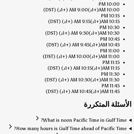
10:00 PM
10:00 AM
(+1د)
9:00 AM
(+1د)
(DST)
10:15 PM
10:15 AM
(+1د)
9:15 AM
(+1د)
(DST)
10:30 PM
10:30 AM
(+1د)
9:30 AM
(+1د)
(DST)
10:45 PM
10:45 AM
(+1د)
9:45 AM
(+1د)
(DST)
11:00 PM
11:00 AM
(+1د)
10:00 AM
(+1د)
(DST)
11:15 PM
11:15 AM
(+1د)
10:15 AM
(+1د)
(DST)
11:30 PM
11:30 AM
(+1د)
10:30 AM
(+1د)
(DST)
11:45 PM
11:45 AM
(+1د)
10:45 AM
(+1د)
(DST)
الأسئلة المتكررة
What is noon Pacific Time in Gulf Time?
How many hours is Gulf Time ahead of Pacific Time?