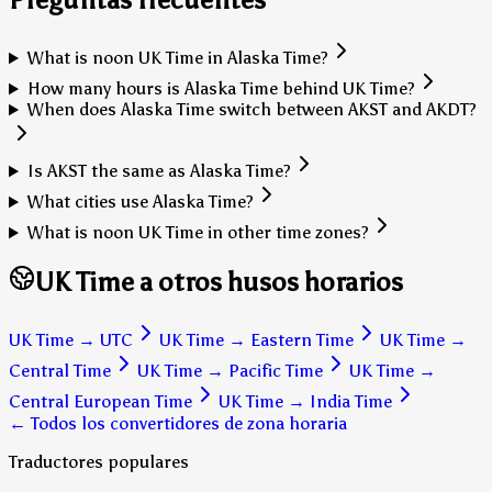
What is noon UK Time in Alaska Time?
How many hours is Alaska Time behind UK Time?
When does Alaska Time switch between AKST and AKDT?
Is AKST the same as Alaska Time?
What cities use Alaska Time?
What is noon UK Time in other time zones?
UK Time a otros husos horarios
UK Time
→
UTC
UK Time
→
Eastern Time
UK Time
→
Central Time
UK Time
→
Pacific Time
UK Time
→
Central European Time
UK Time
→
India Time
← Todos los convertidores de zona horaria
Traductores populares