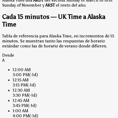
Alaska Time usa
AKDT
del second Sunday of March to first
Sunday of November y
AKST
el resto del año.
Cada 15 minutos — UK Time a Alaska
Time
Tabla de referencia para Alaska Time, en incrementos de 15
minutos. Se muestran tanto las respuestas de horario
estándar como las de horario de verano donde difieren.
Desde
A
12:00 AM
3:00 PM
(-1d)
12:15 AM
3:15 PM
(-1d)
12:30 AM
3:30 PM
(-1d)
12:45 AM
3:45 PM
(-1d)
1:00 AM
4:00 PM
(-1d)