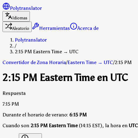
Polytranslator
Idiomas
Herramientas
Acerca de
Aleatorio
Polytranslator
/
2:15 PM Eastern Time → UTC
Convertidor de Zona Horaria
/
Eastern Time
→
UTC
/
2:15 PM
2:15 PM Eastern Time en UTC
Respuesta
7:15 PM
Durante el horario de verano:
6:15 PM
Cuando son
2:15 PM Eastern Time
(14:15 EST), la hora en
UTC