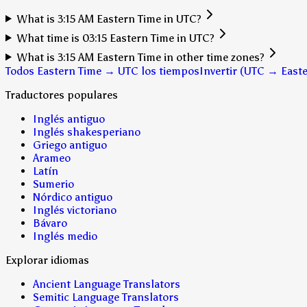
What is 3:15 AM Eastern Time in UTC?
What time is 03:15 Eastern Time in UTC?
What is 3:15 AM Eastern Time in other time zones?
Todos Eastern Time → UTC los tiempos
Invertir (UTC → East
Traductores populares
Inglés antiguo
Inglés shakesperiano
Griego antiguo
Arameo
Latín
Sumerio
Nórdico antiguo
Inglés victoriano
Bávaro
Inglés medio
Explorar idiomas
Ancient Language Translators
Semitic Language Translators