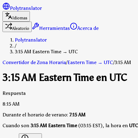
Polytranslator
Idiomas
Herramientas
Acerca de
Aleatorio
Polytranslator
/
3:15 AM Eastern Time → UTC
Convertidor de Zona Horaria
/
Eastern Time
→
UTC
/
3:15 AM
3:15 AM Eastern Time en UTC
Respuesta
8:15 AM
Durante el horario de verano:
7:15 AM
Cuando son
3:15 AM Eastern Time
(03:15 EST), la hora en
UT