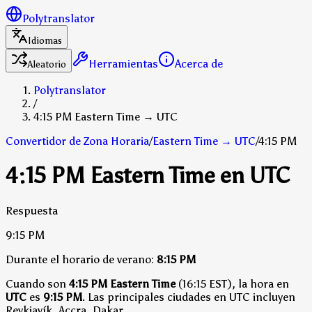
Polytranslator
Idiomas
Herramientas
Acerca de
Aleatorio
Polytranslator
/
4:15 PM Eastern Time → UTC
Convertidor de Zona Horaria
/
Eastern Time
→
UTC
/
4:15 PM
4:15 PM Eastern Time en UTC
Respuesta
9:15 PM
Durante el horario de verano:
8:15 PM
Cuando son
4:15 PM Eastern Time
(16:15 EST), la hora en
UTC
es
9:15 PM
.
Las principales ciudades en UTC incluyen
Reykjavík, Accra, Dakar.