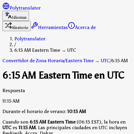
Polytranslator
Idiomas
Herramientas
Acerca de
Aleatorio
Polytranslator
/
6:15 AM Eastern Time → UTC
Convertidor de Zona Horaria
/
Eastern Time
→
UTC
/
6:15 AM
6:15 AM Eastern Time en UTC
Respuesta
11:15 AM
Durante el horario de verano:
10:15 AM
Cuando son
6:15 AM Eastern Time
(06:15 EST), la hora en
UTC
es
11:15 AM
.
Las principales ciudades en UTC incluyen
Reykjavík, Accra, Dakar.