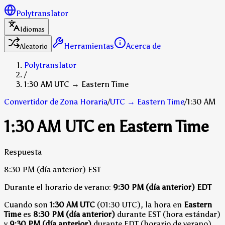
Polytranslator
Idiomas
Herramientas
Acerca de
Aleatorio
Polytranslator
/
1:30 AM UTC → Eastern Time
Convertidor de Zona Horaria
/
UTC
→
Eastern Time
/
1:30 AM
1:30 AM UTC en Eastern Time
Respuesta
8:30 PM
(día anterior)
EST
Durante el horario de verano:
9:30 PM
(día anterior)
EDT
Cuando son
1:30 AM UTC
(01:30 UTC), la hora en
Eastern
Time
es
8:30 PM (día anterior)
durante EST (hora estándar)
y
9:30 PM (día anterior)
durante EDT (horario de verano)
.