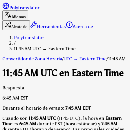
Polytranslator
Idiomas
Herramientas
Acerca de
Aleatorio
Polytranslator
/
11:45 AM UTC → Eastern Time
Convertidor de Zona Horaria
/
UTC
→
Eastern Time
/
11:45 AM
11:45 AM UTC en Eastern Time
Respuesta
6:45 AM
EST
Durante el horario de verano:
7:45 AM
EDT
Cuando son
11:45 AM UTC
(11:45 UTC), la hora en
Eastern
Time
es
6:45 AM
durante EST (hora estándar)
y
7:45 AM
durante EDT (horario de verano)
.
Las principales ciudades