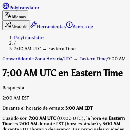
Polytranslator
Idiomas
Herramientas
Acerca de
Aleatorio
Polytranslator
/
7:00 AM UTC → Eastern Time
Convertidor de Zona Horaria
/
UTC
→
Eastern Time
/
7:00 AM
7:00 AM UTC en Eastern Time
Respuesta
2:00 AM
EST
Durante el horario de verano:
3:00 AM
EDT
Cuando son
7:00 AM UTC
(07:00 UTC), la hora en
Eastern
Time
es
2:00 AM
durante EST (hora estándar)
y
3:00 AM
durante EDT (horario de verano)
.
Las principales ciudades