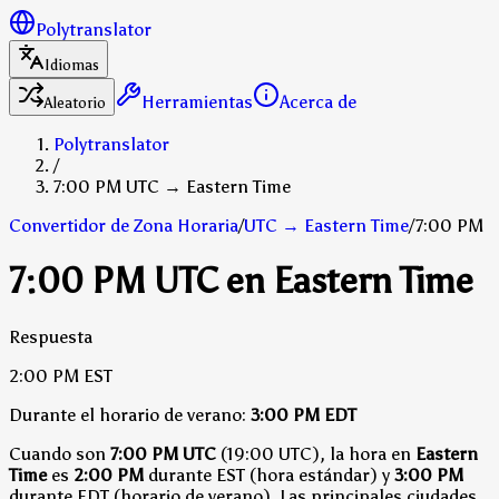
Polytranslator
Idiomas
Herramientas
Acerca de
Aleatorio
Polytranslator
/
7:00 PM UTC → Eastern Time
Convertidor de Zona Horaria
/
UTC
→
Eastern Time
/
7:00 PM
7:00 PM UTC en Eastern Time
Respuesta
2:00 PM
EST
Durante el horario de verano:
3:00 PM
EDT
Cuando son
7:00 PM UTC
(19:00 UTC), la hora en
Eastern
Time
es
2:00 PM
durante EST (hora estándar)
y
3:00 PM
durante EDT (horario de verano)
.
Las principales ciudades