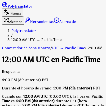
Polytranslator
Idiomas
Herramientas
Acerca de
Aleatorio
Polytranslator
/
12:00 AM UTC → Pacific Time
Convertidor de Zona Horaria
/
UTC
→
Pacific Time
/
12:00 AM
12:00 AM UTC en Pacific Time
Respuesta
4:00 PM
(día anterior)
PST
Durante el horario de verano:
5:00 PM
(día anterior)
PDT
Cuando son
12:00 AM UTC
(00:00 UTC), la hora en
Pacific
Time
es
4:00 PM (día anterior)
durante PST (hora
estándar)
y
5:00 PM (día anterior)
durante PDT (horario de