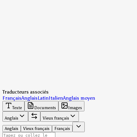
Traducteurs associés
Français
Anglais
Latin
Italien
Anglais moyen
Texte
Documents
Images
Anglais
Vieux français
Anglais
Vieux français
Français