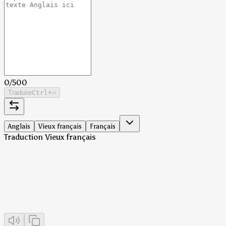
0
/
500
Traduire
Ctrl
+⏎
Anglais
Vieux français
Français
Traduction Vieux français