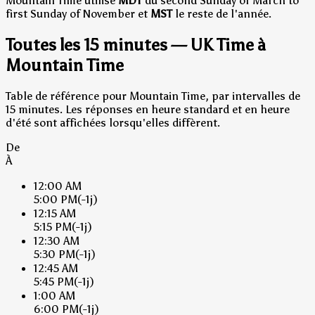
Mountain Time utilise
MDT
du second Sunday of March to
first Sunday of November et
MST
le reste de l'année.
Toutes les 15 minutes — UK Time à
Mountain Time
Table de référence pour Mountain Time, par intervalles de
15 minutes. Les réponses en heure standard et en heure
d'été sont affichées lorsqu'elles diffèrent.
De
À
12:00 AM
5:00 PM
(-1j)
12:15 AM
5:15 PM
(-1j)
12:30 AM
5:30 PM
(-1j)
12:45 AM
5:45 PM
(-1j)
1:00 AM
6:00 PM
(-1j)