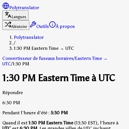
Polytranslator
Langues
Outils
À propos
Aléatoire
Polytranslator
/
1:30 PM Eastern Time → UTC
Convertisseur de fuseaux horaires
/
Eastern Time
→
UTC
/
1:30 PM
1:30 PM Eastern Time à UTC
Répondre
6:30 PM
Pendant l'heure d'été :
5:30 PM
Quand il est
1:30 PM Eastern Time
(13:30 EST), l'heure à
UTC
est
6:30 PM
.
Les grandes villes de UTC incluent