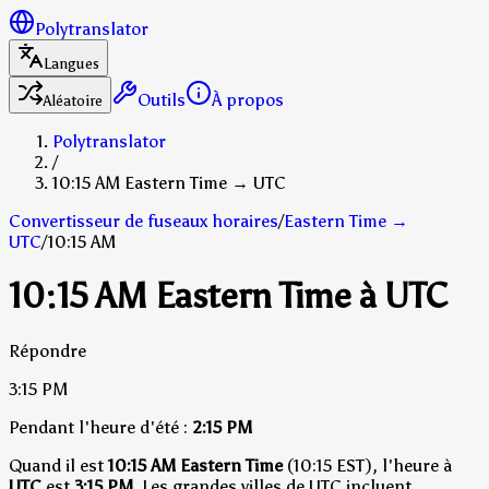
Polytranslator
Langues
Outils
À propos
Aléatoire
Polytranslator
/
10:15 AM Eastern Time → UTC
Convertisseur de fuseaux horaires
/
Eastern Time
→
UTC
/
10:15 AM
10:15 AM Eastern Time à UTC
Répondre
3:15 PM
Pendant l'heure d'été :
2:15 PM
Quand il est
10:15 AM Eastern Time
(10:15 EST), l'heure à
UTC
est
3:15 PM
.
Les grandes villes de UTC incluent