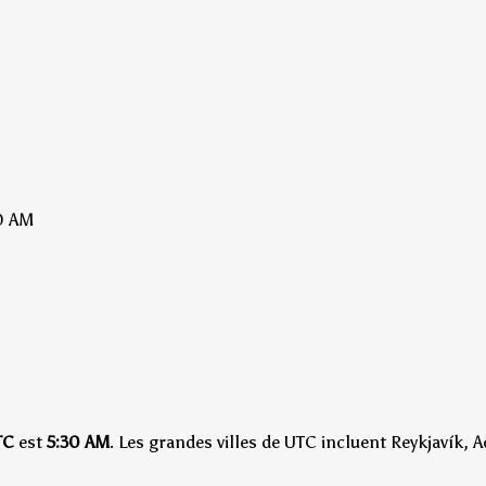
0 AM
TC
est
5:30 AM
.
Les grandes villes de UTC incluent Reykjavík, A