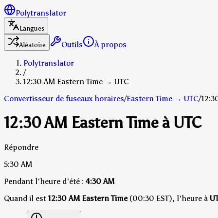
Polytranslator
Langues
Outils
À propos
Aléatoire
Polytranslator
/
12:30 AM Eastern Time → UTC
Convertisseur de fuseaux horaires
/
Eastern Time
→
UTC
/
12:3
12:30 AM Eastern Time à UTC
Répondre
5:30 AM
Pendant l'heure d'été :
4:30 AM
Quand il est
12:30 AM Eastern Time
(00:30 EST), l'heure à
U