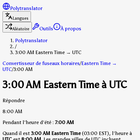
Polytranslator
Langues
Outils
À propos
Aléatoire
Polytranslator
/
3:00 AM Eastern Time → UTC
Convertisseur de fuseaux horaires
/
Eastern Time
→
UTC
/
3:00 AM
3:00 AM Eastern Time à UTC
Répondre
8:00 AM
Pendant l'heure d'été :
7:00 AM
Quand il est
3:00 AM Eastern Time
(03:00 EST), l'heure à
UTC
est
8:00 AM
.
Les grandes villes de UTC incluent