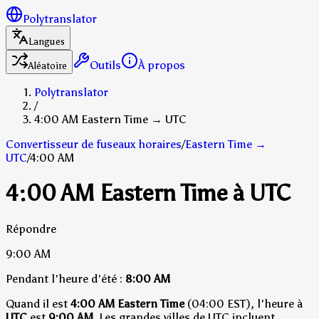
Polytranslator
Langues
Outils
À propos
Aléatoire
Polytranslator
/
4:00 AM Eastern Time → UTC
Convertisseur de fuseaux horaires
/
Eastern Time
→
UTC
/
4:00 AM
4:00 AM Eastern Time à UTC
Répondre
9:00 AM
Pendant l'heure d'été :
8:00 AM
Quand il est
4:00 AM Eastern Time
(04:00 EST), l'heure à
UTC
est
9:00 AM
.
Les grandes villes de UTC incluent