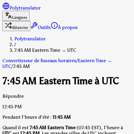
Polytranslator
Langues
Outils
À propos
Aléatoire
Polytranslator
/
7:45 AM Eastern Time → UTC
Convertisseur de fuseaux horaires
/
Eastern Time
→
UTC
/
7:45 AM
7:45 AM Eastern Time à UTC
Répondre
12:45 PM
Pendant l'heure d'été :
11:45 AM
Quand il est
7:45 AM Eastern Time
(07:45 EST), l'heure à
UTC
est
12:45 PM
.
Les grandes villes de UTC incluent