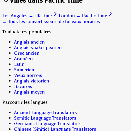
Villes dans Pacific Time
Los Angeles
→
UK Time
London
→
Pacific Time
← Tous les convertisseurs de fuseaux horaires
Traducteurs populaires
Anglais ancien
Anglais shakespearien
Grec ancien
Araméen
Latin
Sumerien
Vieux norrois
Anglais victorien
Bavarois
Anglais moyen
Parcourir les langues
Ancient Language Translators
Semitic Language Translators
Germanic Language Translators
Chinese (Sinitic) Language Translators