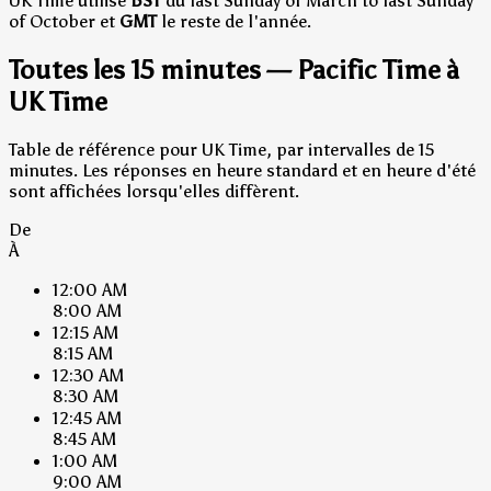
UK Time utilise
BST
du last Sunday of March to last Sunday
of October et
GMT
le reste de l'année.
Toutes les 15 minutes — Pacific Time à
UK Time
Table de référence pour UK Time, par intervalles de 15
minutes. Les réponses en heure standard et en heure d'été
sont affichées lorsqu'elles diffèrent.
De
À
12:00 AM
8:00 AM
12:15 AM
8:15 AM
12:30 AM
8:30 AM
12:45 AM
8:45 AM
1:00 AM
9:00 AM