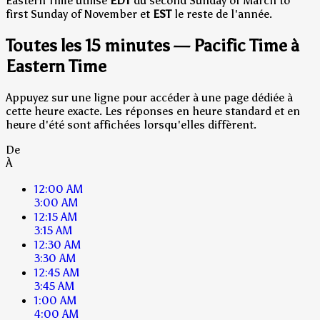
Eastern Time utilise
EDT
du second Sunday of March to
first Sunday of November et
EST
le reste de l'année.
Toutes les 15 minutes — Pacific Time à
Eastern Time
Appuyez sur une ligne pour accéder à une page dédiée à
cette heure exacte. Les réponses en heure standard et en
heure d'été sont affichées lorsqu'elles diffèrent.
De
À
12:00 AM
3:00 AM
12:15 AM
3:15 AM
12:30 AM
3:30 AM
12:45 AM
3:45 AM
1:00 AM
4:00 AM