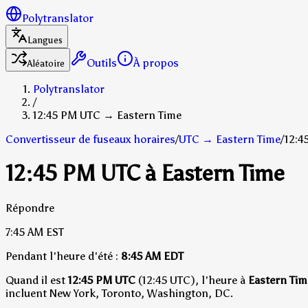
Polytranslator
Langues
Outils
À propos
Aléatoire
Polytranslator
/
12:45 PM UTC → Eastern Time
Convertisseur de fuseaux horaires
/
UTC
→
Eastern Time
/
12:4
12:45 PM UTC à Eastern Time
Répondre
7:45 AM
EST
Pendant l'heure d'été :
8:45 AM
EDT
Quand il est
12:45 PM UTC
(12:45 UTC), l'heure à
Eastern Tim
incluent New York, Toronto, Washington, DC.