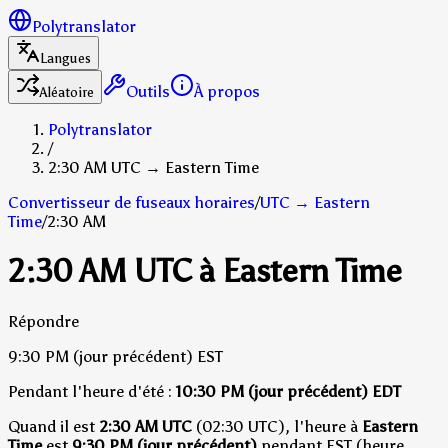
Polytranslator
Langues
Outils
À propos
Aléatoire
Polytranslator
/
2:30 AM UTC → Eastern Time
Convertisseur de fuseaux horaires
/
UTC
→
Eastern
Time
/
2:30 AM
2:30 AM UTC à Eastern Time
Répondre
9:30 PM
(jour précédent)
EST
Pendant l'heure d'été :
10:30 PM
(jour précédent)
EDT
Quand il est
2:30 AM UTC
(02:30 UTC), l'heure à
Eastern
Time
est
9:30 PM (jour précédent)
pendant EST (heure