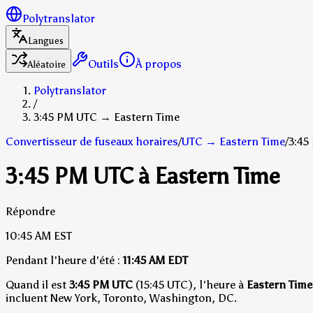
Polytranslator
Langues
Outils
À propos
Aléatoire
Polytranslator
/
3:45 PM UTC → Eastern Time
Convertisseur de fuseaux horaires
/
UTC
→
Eastern Time
/
3:45
3:45 PM UTC à Eastern Time
Répondre
10:45 AM
EST
Pendant l'heure d'été :
11:45 AM
EDT
Quand il est
3:45 PM UTC
(15:45 UTC), l'heure à
Eastern Time
incluent New York, Toronto, Washington, DC.