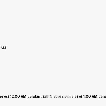
 AM
me
est
12:00 AM
pendant EST (heure normale)
et
1:00 AM
pend