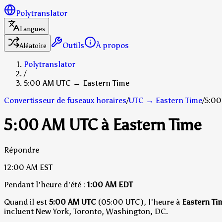
Polytranslator
Langues
Outils
À propos
Aléatoire
Polytranslator
/
5:00 AM UTC → Eastern Time
Convertisseur de fuseaux horaires
/
UTC
→
Eastern Time
/
5:00
5:00 AM UTC à Eastern Time
Répondre
12:00 AM
EST
Pendant l'heure d'été :
1:00 AM
EDT
Quand il est
5:00 AM UTC
(05:00 UTC), l'heure à
Eastern Ti
incluent New York, Toronto, Washington, DC.